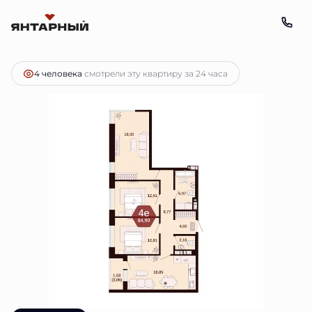
2
4-комнатная
84.9 м
Цена по запросу
4 человекa
смотрели эту квартиру за 24 часа