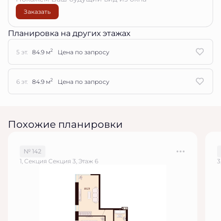
Заказать
Планировка на других этажах
2
5 эт.
84.9 м
Цена по запросу
2
6 эт.
84.9 м
Цена по запросу
Похожие планировки
№ 142
1, Секция Секция 3, Этаж 6
3