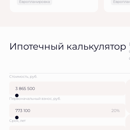
Европланировка
Европла
Ипотечный калькулятор
Стоимость, руб.
Первоначальный взнос, руб.
20%
Срок, лет