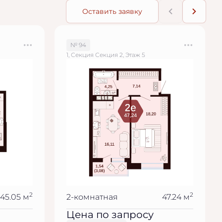
Оставить заявку
№ 94
1, Секция Секция 2, Этаж 5
2
2
45.05 м
2-комнатная
47.24 м
Цена по запросу