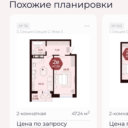
Похожие планировки
№ 76
№ 100
3, Секция Секция 2, Этаж 3
1, Секция 
2
2-комнатная
47.24 м
2-комн
Цена по запросу
Цена 