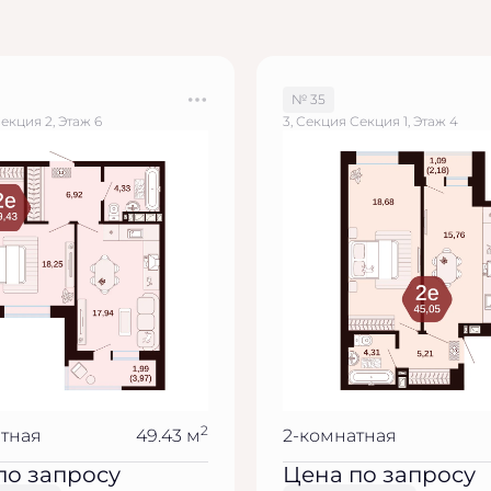
№ 35
Секция 2, Этаж 6
3, Секция Секция 1, Этаж 4
2
атная
49.43 м
2-комнатная
по запросу
Цена по запросу