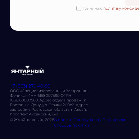
Принимаю
политику конфид
+7 (863) 270-49-99
ООО «Специализированный Застройщик
Феникс» ИНН 6168007590 ОГРН
1056168087568. Адрес отдела продаж : г.
Ростов-на-Дону, ул. Стачки 200с2. Адрес
застройки: Ростовская область, г. Аксай,
проспект Аксайский, 13-с
© ЖК «Янтарный», 2026
О проекте
Преимущества
Планировки
Способы покупки