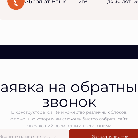
Абсолют Банк
21%
до 30 лет
5
аявка на обратн
звонок
В конструкторе ida.lite множество различных блоков,
с помощью которых вы сможете быстро собрать сайт,
отвечающий всем вашим требованиям.
Заказать звонок