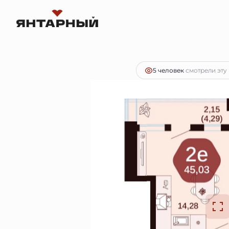
2
2-комнатная
45.03 м
Цена по запросу
5 человек
смотрели эту 