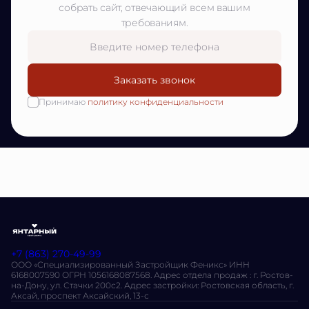
собрать сайт, отвечающий всем вашим
требованиям.
Заказать звонок
Принимаю
политику конфиденциальности
+7 (863) 270-49-99
ООО «Специализированный Застройщик Феникс» ИНН
6168007590 ОГРН 1056168087568. Адрес отдела продаж : г. Ростов-
на-Дону, ул. Стачки 200с2. Адрес застройки: Ростовская область, г.
Аксай, проспект Аксайский, 13-с