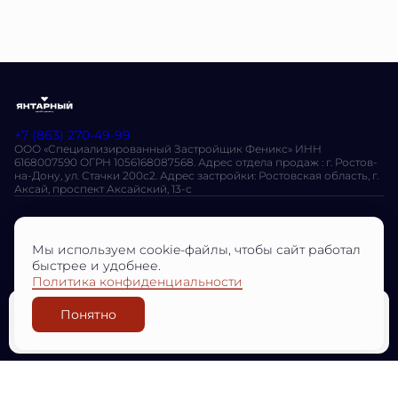
+7 (863) 270-49-99
ООО «Специализированный Застройщик Феникс» ИНН
6168007590 ОГРН 1056168087568. Адрес отдела продаж : г. Ростов-
на-Дону, ул. Стачки 200с2. Адрес застройки: Ростовская область, г.
Аксай, проспект Аксайский, 13-с
Остались вопросы?
Мы используем cookie-файлы, чтобы сайт работал
Оставить заявку
быстрее и удобнее.
Политика конфиденциальности
О проекте
Преимущества
Планировки
Способы покупки
Понятно
Узнать цену
Разработано
© ЖК «Янтарный», 2026