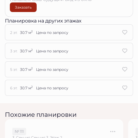
Заказать
Планировка на других этажах
2
2 эт.
30.7 м
Цена по запросу
2
3 эт.
30.7 м
Цена по запросу
2
5 эт.
30.7 м
Цена по запросу
2
6 эт.
30.7 м
Цена по запросу
Похожие планировки
№ 111
3, Секция Секция 3, Этаж 2
3