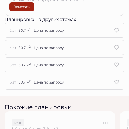
Заказать
Планировка на других этажах
2
2 эт.
30.7 м
Цена по запросу
2
4 эт.
30.7 м
Цена по запросу
2
5 эт.
30.7 м
Цена по запросу
2
6 эт.
30.7 м
Цена по запросу
Похожие планировки
№ 111
3, Секция Секция 3, Этаж 2
3