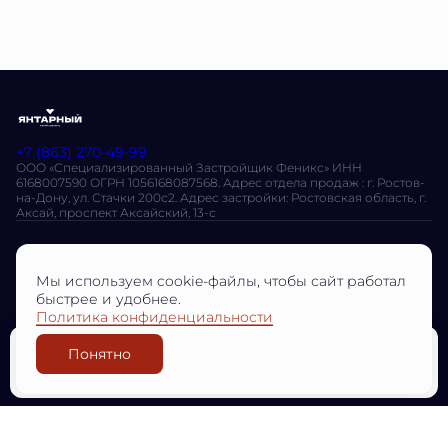
+7 (863) 270-49-99
ООО «Специализированный Застройщик Феникс» ИНН
6168007590 ОГРН 1056168087568. Адрес отдела продаж : г. Ростов-
на-Дону, ул. Стачки 200с2. Адрес застройки: Ростовская область, г.
Аксай, проспект Аксайский, 13-с
Остались вопросы?
Мы используем cookie-файлы, чтобы сайт работал
Оставить заявку
быстрее и удобнее.
Политика конфиденциальности
О проекте
Преимущества
Планировки
Способы покупки
Понятно
Узнать цену
Разработано
© ЖК «Янтарный», 2026